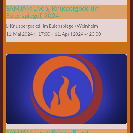
SAMJAM Live @ Knuspergockl (im
Eulenspiegel) 2024
Knuspergockel (im Eulenspiegel) Weinheim
11. Mai 2024 @ 17:00
– 11. April 2024 @ 23:00
SAMJAM Live @ Private Event