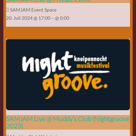
SAMJAM Event Space
20. Juli 2024 @ 17:00
– @ 0:00
SAMJAM Live @ Muddy’s Club (Nightgroove
2023)